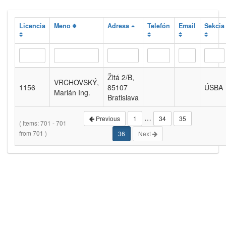
Licencia
Meno
Adresa
Telefón
Email
Sekcia
Žltá 2/B,
VRCHOVSKÝ,
1156
85107
ÚSBA
Marián Ing.
Bratislava
…
Previous
1
34
35
( Items: 701 - 701
from 701 )
36
Next